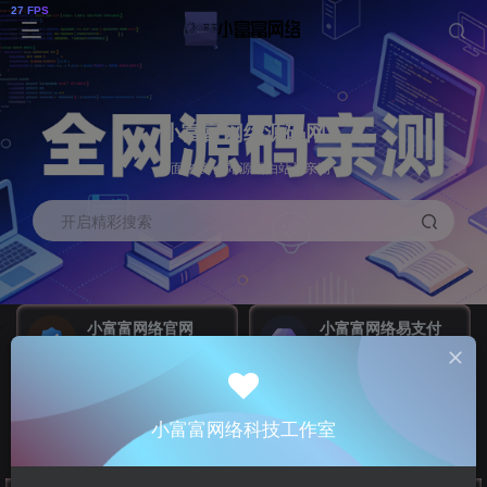
小富富网络源码网
全面来袭 全站源码由站长亲测
开启精彩搜索
小富富网络官网
小富富网络易支付
小富富网络科技工作室
全网最稳易支付
联系我们
小富富系统演示站
搭建网站
GO
小富富网络科技工作室
联系我们抢占全网最新系统
点击进入查看各种系统演示站