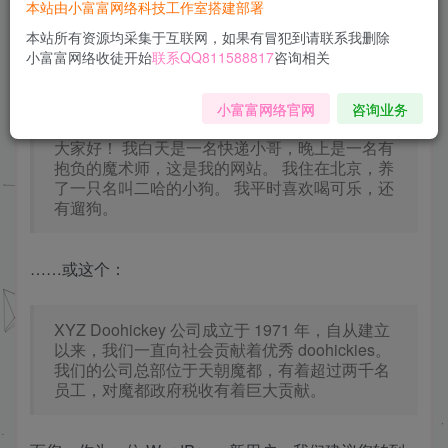
本站由小富富网络科技工作室搭建部署
这是示范页面。页面和博客文章不同，它的位置是固定
本站所有资源均采集于互联网，如果有冒犯到请联系我删除
的，通常会在站点导航栏显示。很多用户都创建一个
小富富网络收徒开始
联系QQ811588817
咨询相关
「关于」页面，向访客介绍自己。例如：
小富富网络官网
咨询业务
大家好！ 我白天是一名快递小哥，晚上是一名有
抱负的魔术师，这是我的网站。 我住在北京，养
了一只名叫二哈的小狗。 我平时喜欢喝可乐，还
有遛狗。
……或这个：
XYZ Doohickey 公司成立于 1971 年，自从建立
以来，我们一直向社会贡献着优秀 doohickies。
我们的公司总部位于天朝魔都，有着超过两千名
员工，对魔都政府税收有着巨大贡献。