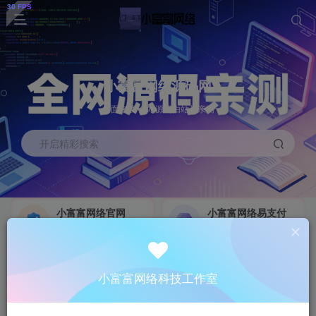
小富富网络源码网
全面来袭 全站源码由站长亲测
开启精彩搜索
小富富网络官网
小富富网络易支付
小富富网络科技工作室
全网最稳易支付
联系我们
小富富系统演示站
搭建网站
GO
小富富网络科技工作室
联系我们抢占全网最新系统
点击进入查看各种系统演示站