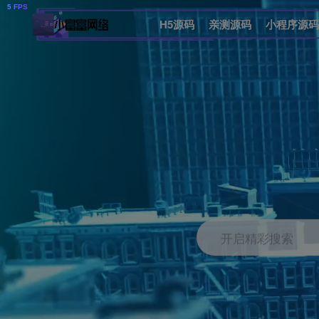
H5源码
亲测源码
小程序源码
开启精彩搜索