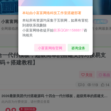
本站由小富富网络科技工作室搭建部署
本站所有资源均采集于互联网，如果有冒犯
小富富网络易支付
联系我们
搭建网站
到请联系我删除
全网最稳易支付
联系我们抢占全网最新
小富富网络收徒开始
联系QQ811588817
咨
询相关
小富富网络官网
咨询业务
四合一代付模板，超级简单的搭建支持对接易支
码＋搭建教程】
关注
私信
0
119
14
2026最新美团代付搭建源码 十四合一代付模板，超级简单的搭建支持对接易支付、码支付、微信官方支付等【源码＋搭建教程】
此内容为付费资源，请付费后查看
限时特惠