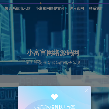
聚合系统演示站
小富富网络易支付
进入官网
联系我们
小富富网络源码网
全面来袭 全站源码由站长亲测
小富富网络科技工作室