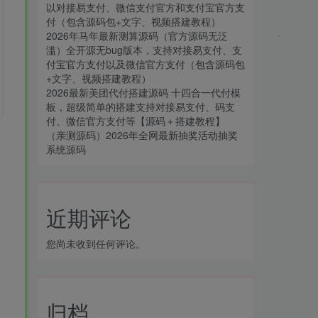
以对接易支付、微信支付官方和支付宝官方支
付（包含源码包+文字、视频搭建教程）
2026年马年最新测算源码（官方源码无泛
滥）全开源无bug版本，支持对接易支付、支
付宝官方支付以及微信官方支付（包含源码包
+文字、视频搭建教程）
2026最新美团代付搭建源码 十四合一代付模
板，超级简单的搭建支持对接易支付、码支
付、微信官方支付等【源码＋搭建教程】
（亲测源码）2026年全网最新抽奖活动抽奖
系统源码
近期评论
您尚未收到任何评论。
归档