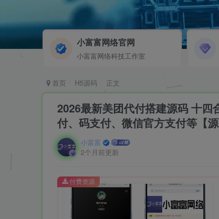
小富富网络官网
小富富网络科技工作室
首页
H5源码
正文
2026最新美团代付搭建源码 十
付、码支付、微信官方支付等【源
小富富
2个月前更新
付费资源